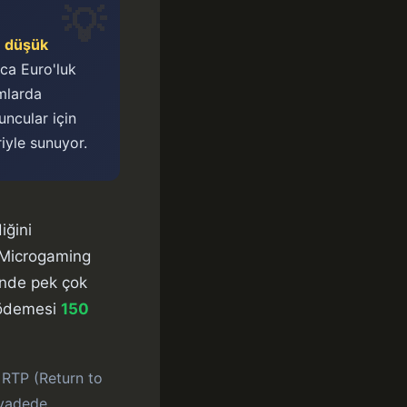
💡
e düşük
ca Euro'luk
amlarda
ncular için
riyle sunuyor.
iğini
 Microgaming
inde pek çok
t ödemesi
150
: RTP (Return to
 vadede