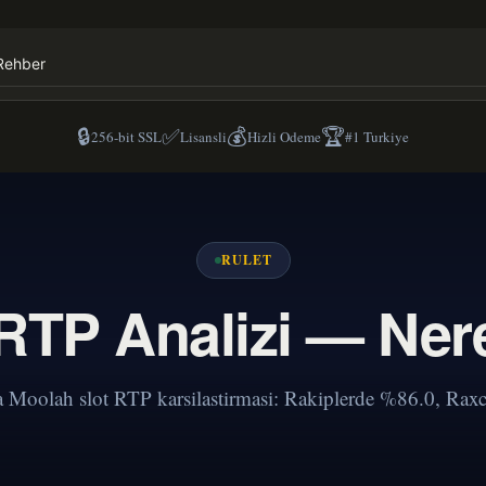
Rehber
🔒
✅
💰
🏆
256-bit SSL
Lisansli
Hizli Odeme
#1 Turkiye
RULET
RTP Analizi — Ner
 Moolah slot RTP karsilastirmasi: Rakiplerde %86.0, Raxc