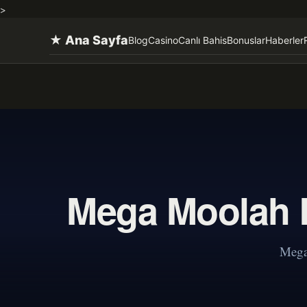
>
★ Ana Sayfa
Blog
Casino
Canlı Bahis
Bonuslar
Haberler
Mega Moolah 
Mega