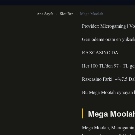
Ana Sayfa
›
Slot Rtp
›
Mega Moolah
Provider: Microgaming | Vola
Geri odeme orani en yukse
RAXCASINO'DA
Her 100 TL'den 97+ TL ger
Raxcasino Farki: +%7.5 D
Bu Mega Moolah oynayan bi
Mega Moola
Mega Moolah, Microgaming tar