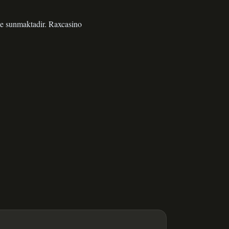
le sunmaktadir. Raxcasino