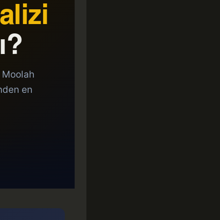
lizi
ı?
a Moolah
nden en
!