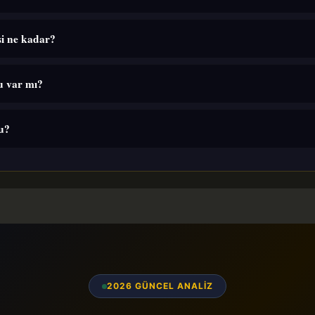
i ne kadar?
u var mı?
u?
2026 GÜNCEL ANALIZ