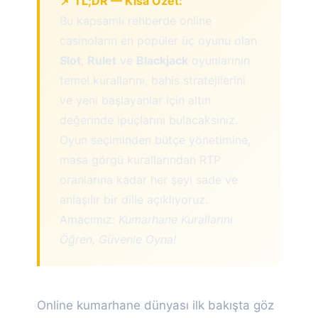
📌 TL;DR — Kısa Özet:
Bu kapsamlı rehberde online
casinoların en popüler üç oyunu olan
Slot
,
Rulet
ve
Blackjack
oyunlarının
temel kurallarını, bahis stratejilerini
ve yeni başlayanlar için altın
değerinde ipuçlarını bulacaksınız.
Oyun seçiminden bütçe yönetimine,
masa görgü kurallarından RTP
oranlarına kadar her şeyi sade ve
anlaşılır bir dille açıklıyoruz.
Amacımız:
Kumarhane Kurallarını
Öğren, Güvenle Oyna!
Online kumarhane dünyası ilk bakışta göz