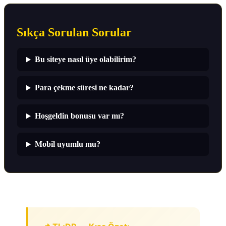
Sıkça Sorulan Sorular
Bu siteye nasıl üye olabilirim?
Para çekme süresi ne kadar?
Hoşgeldin bonusu var mı?
Mobil uyumlu mu?