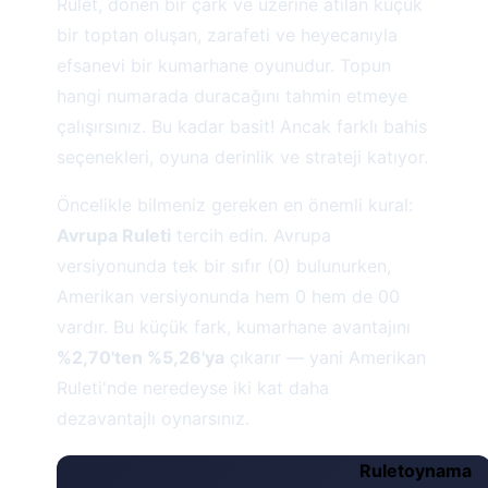
Rulet, dönen bir çark ve üzerine atılan küçük
bir toptan oluşan, zarafeti ve heyecanıyla
efsanevi bir kumarhane oyunudur. Topun
hangi numarada duracağını tahmin etmeye
çalışırsınız. Bu kadar basit! Ancak farklı bahis
seçenekleri, oyuna derinlik ve strateji katıyor.
Öncelikle bilmeniz gereken en önemli kural:
Avrupa Ruleti
tercih edin. Avrupa
versiyonunda tek bir sıfır (0) bulunurken,
Amerikan versiyonunda hem 0 hem de 00
vardır. Bu küçük fark, kumarhane avantajını
%2,70'ten %5,26'ya
çıkarır — yani Amerikan
Ruleti'nde neredeyse iki kat daha
dezavantajlı oynarsınız.
Ruletoynama