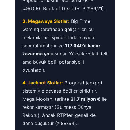
Popüler örnekler: Starburst (RTP
%96,09), Book of Dead (RTP %96,21).
3. Megaways Slotlar:
Big Time
Gaming tarafından geliştirilen bu
mekanik, her spinde farklı sayıda
sembol gösterir ve
117.649'a kadar
kazanma yolu
sunar. Yüksek volatiliteli
ama büyük ödül potansiyelli
oyunlardır.
4. Jackpot Slotlar:
Progresif jackpot
sistemiyle devasa ödüller biriktirir.
Mega Moolah, tarihte
21,7 milyon €
ile
rekor kırmıştır (Guinness Dünya
Rekoru). Ancak RTP'leri genellikle
daha düşüktür (%88-94).