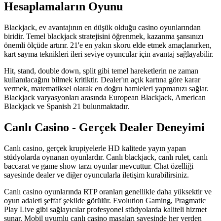
Hesaplamaların Oyunu
Blackjack, ev avantajının en düşük olduğu casino oyunlarından
biridir. Temel blackjack stratejisini öğrenmek, kazanma şansınızı
önemli ölçüde artırır. 21'e en yakın skoru elde etmek amaçlanırken,
kart sayma teknikleri ileri seviye oyuncular için avantaj sağlayabilir.
Hit, stand, double down, split gibi temel hareketlerin ne zaman
kullanılacağını bilmek kritiktir. Dealer'ın açık kartına göre karar
vermek, matematiksel olarak en doğru hamleleri yapmanızı sağlar.
Blackjack varyasyonları arasında European Blackjack, American
Blackjack ve Spanish 21 bulunmaktadır.
Canlı Casino - Gerçek Dealer Deneyimi
Canlı casino, gerçek krupiyelerle HD kalitede yayın yapan
stüdyolarda oynanan oyunlardır. Canlı blackjack, canlı rulet, canlı
baccarat ve game show tarzı oyunlar mevcuttur. Chat özelliği
sayesinde dealer ve diğer oyuncularla iletişim kurabilirsiniz.
Canlı casino oyunlarında RTP oranları genellikle daha yüksektir ve
oyun adaleti şeffaf şekilde görülür. Evolution Gaming, Pragmatic
Play Live gibi sağlayıcılar profesyonel stüdyolarda kaliteli hizmet
sunar. Mobil uyumlu canlı casino masaları sayesinde her yerden