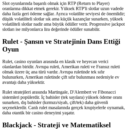
Slot oyunlarında başarılı olmak için RTP (Return to Player)
oranlarına dikkat etmek gerekir. Yüksek RTP'li slotlar uzun vadede
daha fazla geri ödeme sağlar. Ayrıca volatilite seviyesi de önemlidir;
düşük volatiliteli slotlar sık ama küçük kazançlar sunarken, yüksek
volatiliteli slotlar nadir ama büyük ödüller verir. Progressive jackpot
slotları ise milyonlarca lira değerinde ödüller sunabilir.
Rulet - Şansın ve Stratejinin Dans Ettiği
Oyun
Rulet, casino oyunları arasında en klasik ve heyecan verici
olanlardan biridir. Avrupa ruleti, Amerikan ruleti ve Fransız ruleti
olmak üzere üç ana türü vardır. Avrupa ruletinde tek sıfır
bulunurken, Amerikan ruletinde çift sıfır bulunması nedeniyle ev
avantajı daha yüksektir.
Rulet stratejileri arasında Martingale, D'Alembert ve Fibonacci
sistemleri popülerdir. İç bahisler (tek sayılara) yüksek ödeme oranı
sunarken, dış bahisler (kırmızı/siyah, çift/tek) daha güvenli
seçeneklerdir. Canlı rulet masalarında gerçek krupiyelerle oynamak,
daha otantik bir casino deneyimi yaşatır.
Blackjack - Strateji ve Matematiksel