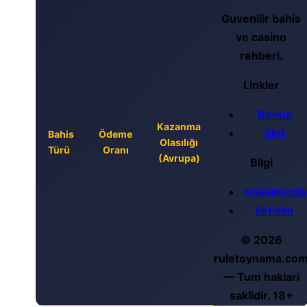
Guvenilir bahis
ve casino
rehberi.
Linkler
Bonus
Kazanma
Slot
Bahis
Ödeme
Olasılığı
Türü
Oranı
(Avrupa)
Bilgi
Hakkimizda
Iletisim
© 2026
ruletoynama.co
— Tum haklari
saklidir. 18+