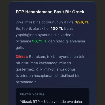
RTP Hesaplaması: Basit Bir Örnek
Diyelim ki bir slot oyununun RTP'si
%96,71
.
Bu, teorik olarak her
100 TL
bahis
yapıldığında oyunun uzun vadede
ortalama
96,71 TL
geri ödediği anlamına
gelir.
Dikkat:
Bu rakam, tek bir oyuncunun tek
bir oturumda kazanacağı miktarı
göstermez. RTP, milyonlarca dönüş
üzerinden hesaplanan istatistiksel bir
ortalamadır.
PRATIK YORUM
Yüksek RTP = Uzun vadede eve daha