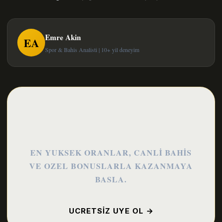
Emre Akin
EA
Spor & Bahis Analisti | 10+ yil deneyim
HEMEN BAHIS
YAPMAYA BASLA
EN YUKSEK ORANLAR, CANLI BAHIS
VE OZEL BONUSLARLA KAZANMAYA
BASLA.
UCRETSIZ UYE OL →