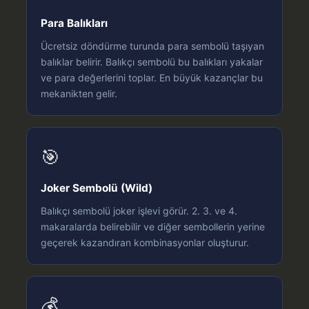
Para Balıkları
Ücretsiz döndürme turunda para sembolü taşıyan
balıklar belirir. Balıkçı sembolü bu balıkları yakalar
ve para değerlerini toplar. En büyük kazançlar bu
mekanikten gelir.
🎯
Joker Sembolü (Wild)
Balıkçı sembolü joker işlevi görür. 2. 3. ve 4.
makaralarda belirebilir ve diğer sembollerin yerine
geçerek kazandıran kombinasyonlar oluşturur.
💰