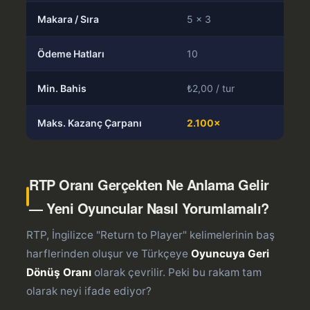
Makara / Sıra
5 × 3
Ödeme Hatları
10
Min. Bahis
₺2,00 / tur
Maks. Kazanç Çarpanı
2.100×
RTP Oranı Gerçekten Ne Anlama Gelir
— Yeni Oyuncular Nasıl Yorumlamalı?
RTP, İngilizce "Return to Player" kelimelerinin baş
harflerinden oluşur ve Türkçeye
Oyuncuya Geri
Dönüş Oranı
olarak çevrilir. Peki bu rakam tam
olarak neyi ifade ediyor?