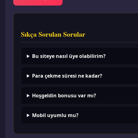
Sıkça Sorulan Sorular
Bu siteye nasıl üye olabilirim?
Para çekme süresi ne kadar?
Hoşgeldin bonusu var mı?
Mobil uyumlu mu?