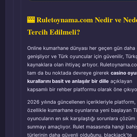
🎰 Ruletoynama.com Nedir ve Ned
Tercih Edilmeli?
Online kumarhane dünyası her geçen gün daha
genişliyor ve Türk oyuncular için güvenilir, Türk
kaynaklara olan ihtiyaç artıyor. Ruletoynama.c
tam da bu noktada devreye girerek
casino oyu
kurallarını basit ve anlaşılır bir dille
açıklayan
kapsamlı bir rehber platformu olarak öne çıkıyo
2026 yılında güncellenen içerikleriyle platform,
özellikle kumarhane oyunlarına yeni başlayan T
oyuncuların en sık karşılaştığı sorunlara çözüm
sunmayı amaçlıyor. Rulet masasında hangi bahi
türlerinin daha güvenli olduğunu, blackjack'te