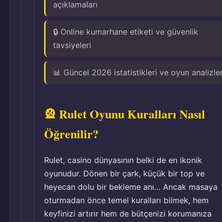
açıklamaları
🔒 Online kumarhane etiketi ve güvenlik
tavsiyeleri
📊 Güncel 2026 istatistikleri ve oyun analizler
🎡 Rulet Oyunu Kuralları Nasıl
Öğrenilir?
Rulet, casino dünyasının belki de en ikonik
oyunudur. Dönen bir çark, küçük bir top ve
heyecan dolu bir bekleme anı… Ancak masaya
oturmadan önce temel kuralları bilmek, hem
keyfinizi artırır hem de bütçenizi korumanıza