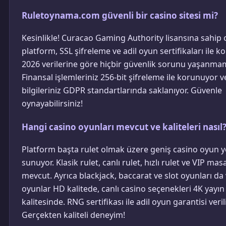
Ruletoynama.com güvenli bir casino sitesi mi?
Kesinlikle! Curacao Gaming Authority lisansına sahip 
platform, SSL şifreleme ve adil oyun sertifikaları ile k
2026 verilerine göre hiçbir güvenlik sorunu yaşanmam
Finansal işlemleriniz 256-bit şifreleme ile korunuyor ve
bilgileriniz GDPR standartlarında saklanıyor. Güvenle
oynayabilirsiniz!
Hangi casino oyunları mevcut ve kaliteleri nasıl
Platform başta rulet olmak üzere geniş casino oyun y
sunuyor. Klasik rulet, canlı rulet, hızlı rulet ve VIP mas
mevcut. Ayrıca blackjack, baccarat ve slot oyunları da
oyunlar HD kalitede, canlı casino seçenekleri 4K yayın
kalitesinde. RNG sertifikası ile adil oyun garantisi veril
Gerçekten kaliteli deneyim!