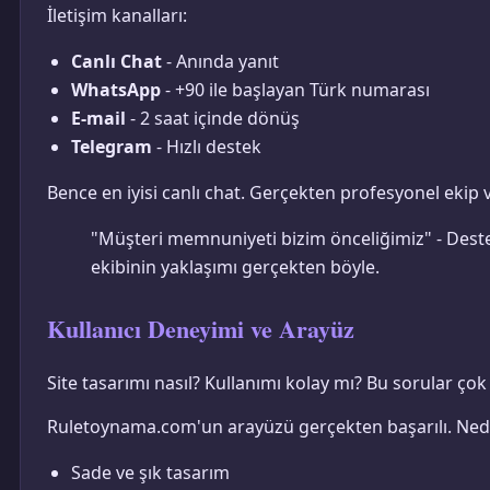
İletişim kanalları:
Canlı Chat
- Anında yanıt
WhatsApp
- +90 ile başlayan Türk numarası
E-mail
- 2 saat içinde dönüş
Telegram
- Hızlı destek
Bence en iyisi canlı chat. Gerçekten profesyonel ekip v
"Müşteri memnuniyeti bizim önceliğimiz" - Dest
ekibinin yaklaşımı gerçekten böyle.
Kullanıcı Deneyimi ve Arayüz
Site tasarımı nasıl? Kullanımı kolay mı? Bu sorular çok
Ruletoynama.com'un arayüzü gerçekten başarılı. Ne
Sade ve şık tasarım