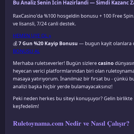
Bu Analiz Senin Icin Hazirlandi — Simdi Kazanc 
RaxCasino'da %100 hosgeldin bonusu + 100 Free Spin.
ve lisansli, 7/24 canli destek.
HEMEN UYE OL »
💰
7 Gun %20 Kayip Bonusu
— bugun kayit olanlara 
BONUSU AL
Merhaba ruletseverler! Bugün sizlere
casino
dünyasın
heyecan verici platformlarından biri olan ruletoynam
masaya yatırıyorum. İnanılmaz bir fırsat bu - çünkü bu
analizi başka hiçbir yerde bulamayacaksınız!
Peki neden herkes bu siteyi konuşuyor? Gelin birlikte
keşfedelim!
Ruletoynama.com Nedir ve Nasıl Çalışır?