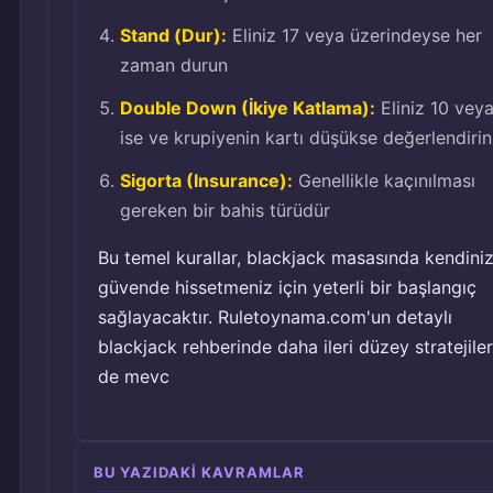
Stand (Dur):
Eliniz 17 veya üzerindeyse her
zaman durun
Double Down (İkiye Katlama):
Eliniz 10 veya
ise ve krupiyenin kartı düşükse değerlendirin
Sigorta (Insurance):
Genellikle kaçınılması
gereken bir bahis türüdür
Bu temel kurallar, blackjack masasında kendiniz
güvende hissetmeniz için yeterli bir başlangıç
sağlayacaktır. Ruletoynama.com'un detaylı
blackjack rehberinde daha ileri düzey stratejiler
de mevc
BU YAZIDAKI KAVRAMLAR