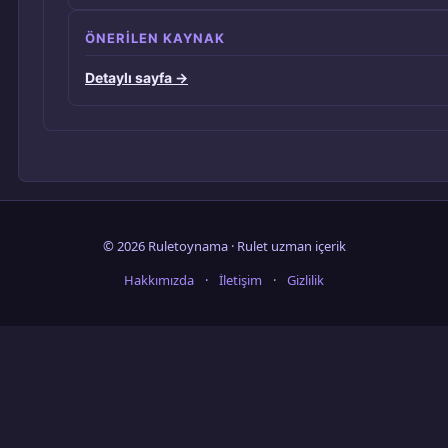
ÖNERILEN KAYNAK
Detaylı sayfa →
© 2026 Ruletoynama · Rulet uzman içerik
Hakkımızda
·
İletişim
·
Gizlilik