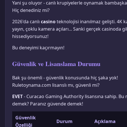
Yani şu oluyor - canlı krupiyelerle oynamak bambaşka 
Hiç denediniz mi?
2026'da canlı
casino
teknolojisi inanılmaz gelişti. 4K k
yayın, çoklu kamera açıları... Sanki gerçek casinoda gi
hissediyorsunuz!
Bu deneyimi kaçırmayın!
Güvenlik ve Lisanslama Durumu
Bak şu önemli - güvenlik konusunda hiç şaka yok!
Ruletoynama.com lisanslı mı, güvenli mi?
EVET
- Curacao Gaming Authority lisansına sahip. Bu 
demek? Paranız güvende demek!
Güvenlik
Durum
Açıklama
Özelliği