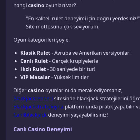
hangi
casino
oyunları var?
"En kaliteli rulet deneyimi için doğru yerdesiniz!"
Site mottosunu çok seviyorum.
Oyun kategorileri şöyle:
Klasik Rulet
- Avrupa ve Amerikan versiyonları
Canlı Rulet
- Gerçek krupiyelerle
Hızlı Rulet
- 30 saniyede bir tur!
VIP Masalar
- Yüksek limitler
Diğer
casino
oyunlarını da merak ediyorsanız,
Blackjackrehberi
sitesinde blackjack stratejilerini öğre
Blackjackstratejioyna
platformunda pratik yapabilir v
Canliblackjack
deneyimi yaşayabilirsiniz!
Canlı Casino Deneyimi