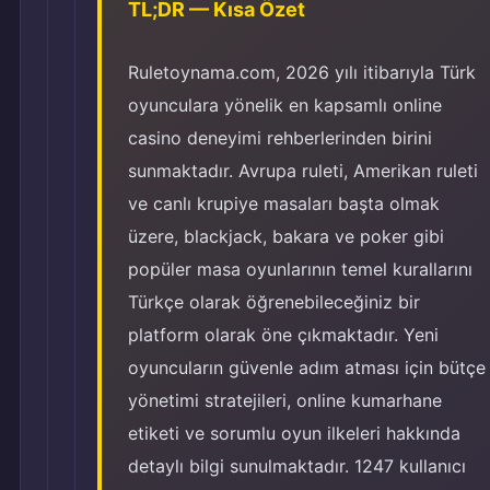
TL;DR — Kısa Özet
Ruletoynama.com, 2026 yılı itibarıyla Türk
oyunculara yönelik en kapsamlı online
casino deneyimi rehberlerinden birini
sunmaktadır. Avrupa ruleti, Amerikan ruleti
ve canlı krupiye masaları başta olmak
üzere, blackjack, bakara ve poker gibi
popüler masa oyunlarının temel kurallarını
Türkçe olarak öğrenebileceğiniz bir
platform olarak öne çıkmaktadır. Yeni
oyuncuların güvenle adım atması için bütçe
yönetimi stratejileri, online kumarhane
etiketi ve sorumlu oyun ilkeleri hakkında
detaylı bilgi sunulmaktadır. 1247 kullanıcı