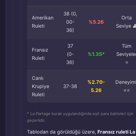
38 (0,
Amerikan
Orta
00-
%5.26
Ruleti
Seviye ⚠
36)
37
Tüm
Fransız
(0-
%1.35*
Seviyele
Ruleti
36)
⭐
Canlı
%2.70-
Deneyiml
Krupiye
37-38
5.26
⭐⭐
Ruleti
* La Partage kuralı uygulandığında eşit para bahisleri için
geçerlidir.
Tablodan da görüldüğü üzere,
Fransız ruleti La