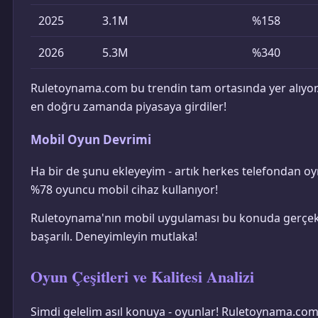
2025
3.1M
%158
2026
5.3M
%340
Ruletoynama.com bu trendin tam ortasında yer alıyor
en doğru zamanda piyasaya girdiler!
Mobil Oyun Devrimi
Ha bir de şunu ekleyeyim - artık herkes telefondan oy
%78 oyuncu mobil cihaz kullanıyor!
Ruletoynama'nın mobil uygulaması bu konuda gerçe
başarılı. Deneyimleyin mutlaka!
Oyun Çeşitleri ve Kalitesi Analizi
Simdi gelelim asıl konuya - oyunlar! Ruletoynama.com