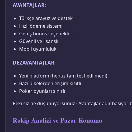
AVANTAJLAR:
Türkçe arayüz ve destek
Hızlı ödeme sistemi
Geniş bonus seçenekleri
Güvenli ve lisanslı
Mobil uyumluluk
DEZAVANTAJLAR:
Yeni platform (henüz tam test edilmedi)
Bazı ülkelerden erişim kısıtlı
Poker oyunları sınırlı
Peki siz ne düşünüyorsunuz? Avantajlar ağır basıyor 
Rakip Analizi ve Pazar Konumu