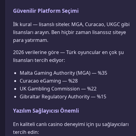
Güvenilir Platform Seçimi
İlk kural — lisanslı siteler. MGA, Curacao, UKGC gibi
lisansları arayın. Ben hiçbir zaman lisanssız siteye
para yatırmam.
2026 verilerine göre — Türk oyuncular en çok şu
lisansları tercih ediyor:
Malta Gaming Authority (MGA) — %35
Curacao eGaming — %28
UK Gambling Commission — %22
Gibraltar Regulatory Authority — %15
Yazılım Sağlayıcısı Önemli
En kaliteli canlı casino deneyimi için şu sağlayıcıları
tercih edin: