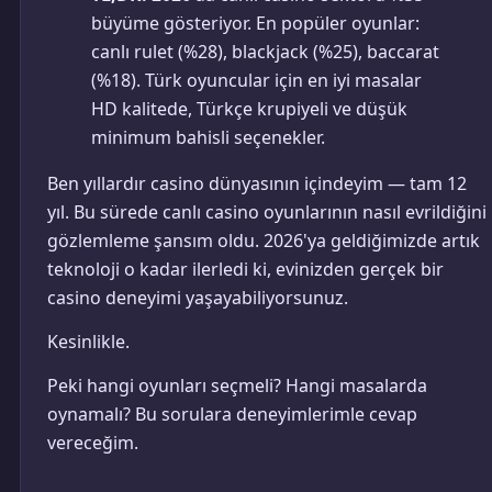
büyüme gösteriyor. En popüler oyunlar:
canlı rulet (%28), blackjack (%25), baccarat
(%18). Türk oyuncular için en iyi masalar
HD kalitede, Türkçe krupiyeli ve düşük
minimum bahisli seçenekler.
Ben yıllardır casino dünyasının içindeyim — tam 12
yıl. Bu sürede canlı casino oyunlarının nasıl evrildiğini
gözlemleme şansım oldu. 2026'ya geldiğimizde artık
teknoloji o kadar ilerledi ki, evinizden gerçek bir
casino deneyimi yaşayabiliyorsunuz.
Kesinlikle.
Peki hangi oyunları seçmeli? Hangi masalarda
oynamalı? Bu sorulara deneyimlerimle cevap
vereceğim.