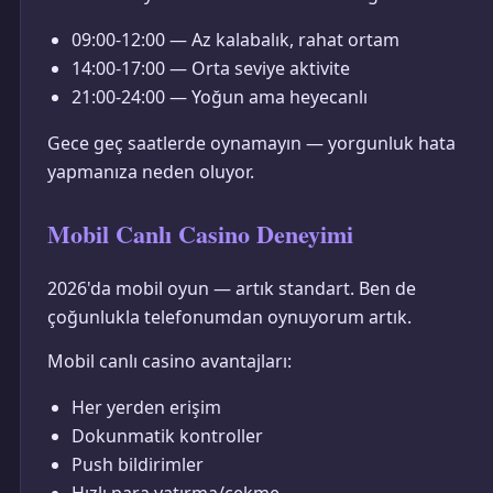
09:00-12:00 — Az kalabalık, rahat ortam
14:00-17:00 — Orta seviye aktivite
21:00-24:00 — Yoğun ama heyecanlı
Gece geç saatlerde oynamayın — yorgunluk hata
yapmanıza neden oluyor.
Mobil Canlı Casino Deneyimi
2026'da mobil oyun — artık standart. Ben de
çoğunlukla telefonumdan oynuyorum artık.
Mobil canlı casino avantajları:
Her yerden erişim
Dokunmatik kontroller
Push bildirimler
Hızlı para yatırma/çekme