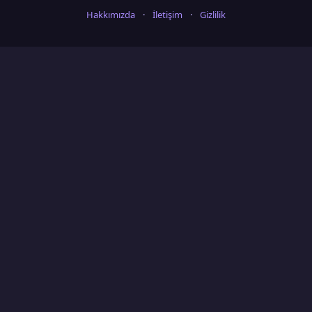
Hakkımızda
·
İletişim
·
Gizlilik