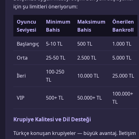
için şu limitleri öneriyorum:
Oyuncu
Minimum
Maksimum
Önerilen
Seviyesi
Bahis
Bahis
Bankroll
Başlangıç
5-10 TL
500 TL
1.000 TL
Orta
25-50 TL
2.500 TL
5.000 TL
100-250
İleri
10.000 TL
25.000 TL
TL
100.000+
VIP
500+ TL
50.000+ TL
TL
Krupiye Kalitesi ve Dil Desteği
Türkçe konuşan krupiyeler — büyük avantaj. İletişim