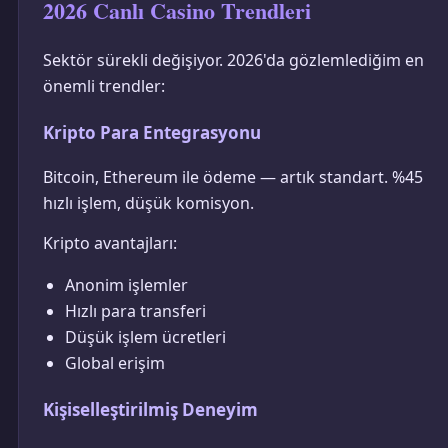
2026 Canlı Casino Trendleri
Sektör sürekli değişiyor. 2026'da gözlemlediğim en
önemli trendler:
Kripto Para Entegrasyonu
Bitcoin, Ethereum ile ödeme — artık standart. %45
hızlı işlem, düşük komisyon.
Kripto avantajları:
Anonim işlemler
Hızlı para transferi
Düşük işlem ücretleri
Global erişim
Kişiselleştirilmiş Deneyim