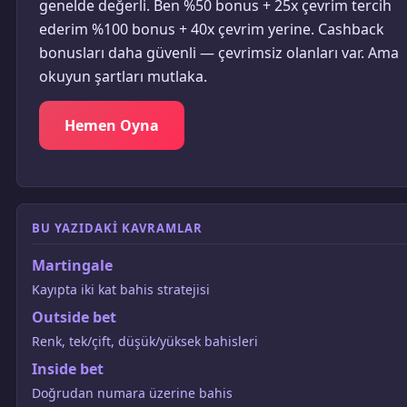
genelde değerli. Ben %50 bonus + 25x çevrim tercih
ederim %100 bonus + 40x çevrim yerine. Cashback
bonusları daha güvenli — çevrimsiz olanları var. Ama
okuyun şartları mutlaka.
Hemen Oyna
BU YAZIDAKI KAVRAMLAR
Martingale
Kayıpta iki kat bahis stratejisi
Outside bet
Renk, tek/çift, düşük/yüksek bahisleri
Inside bet
Doğrudan numara üzerine bahis