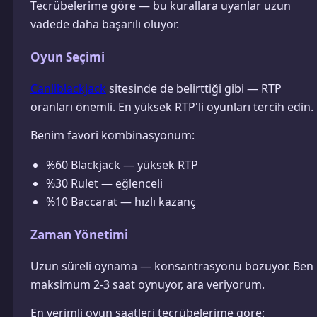
Tecrübelerime göre — bu kurallara uyanlar uzun
vadede daha başarılı oluyor.
Oyun Seçimi
Canliblackjack
sitesinde de belirttiği gibi — RTP
oranları önemli. En yüksek RTP'li oyunları tercih edin.
Benim favori kombinasyonum:
%60 Blackjack — yüksek RTP
%30 Rulet — eğlenceli
%10 Baccarat — hızlı kazanç
Zaman Yönetimi
Uzun süreli oynama — konsantrasyonu bozuyor. Ben
maksimum 2-3 saat oynuyor, ara veriyorum.
En verimli oyun saatleri tecrübelerime göre: