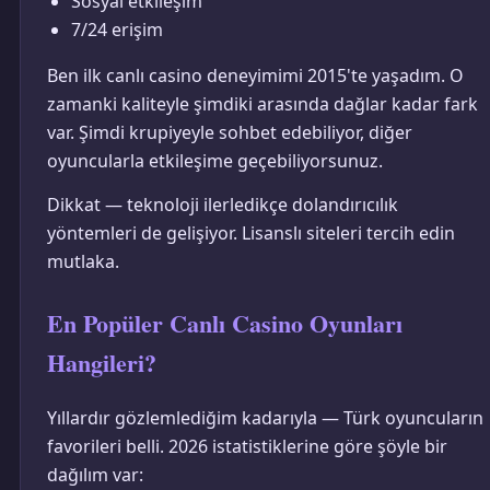
Sosyal etkileşim
7/24 erişim
Ben ilk canlı casino deneyimimi 2015'te yaşadım. O
zamanki kaliteyle şimdiki arasında dağlar kadar fark
var. Şimdi krupiyeyle sohbet edebiliyor, diğer
oyuncularla etkileşime geçebiliyorsunuz.
Dikkat — teknoloji ilerledikçe dolandırıcılık
yöntemleri de gelişiyor. Lisanslı siteleri tercih edin
mutlaka.
En Popüler Canlı Casino Oyunları
Hangileri?
Yıllardır gözlemlediğim kadarıyla — Türk oyuncuların
favorileri belli. 2026 istatistiklerine göre şöyle bir
dağılım var: