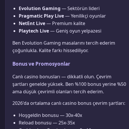
Evolution Gaming
— Sektörün lideri
Pragmatic Play Live
— Yenilikçi oyunlar
NetEnt Live
— Premium kalite
Playtech Live
— Geniş oyun yelpazesi
Ben Evolution Gaming masalarını tercih ederim
çoğunlukla. Kalite farkı hissediliyor.
Bonus ve Promosyonlar
Canlı casino bonusları — dikkatli olun. Çevrim
şartları genelde yüksek. Ben %100 bonus yerine %50
ama düşük çevrimli olanları tercih ederim.
2026'da ortalama canlı casino bonus çevrim şartları:
Hoşgeldin bonusu — 30x-40x
Reload bonusu — 25x-35x