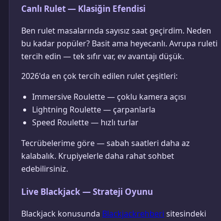
Canlı Rulet — Klasiğin Efendisi
Ben rulet masalarında sayısız saat geçirdim. Neden
bu kadar popüler? Basit ama heyecanlı. Avrupa ruleti
tercih edin — tek sıfır var, ev avantajı düşük.
2026'da en çok tercih edilen rulet çeşitleri:
Immersive Roulette — çoklu kamera açısı
Lightning Roulette — çarpanlarla
Speed Roulette — hızlı turlar
Tecrübelerime göre — sabah saatleri daha az
kalabalık. Krupiyelerle daha rahat sohbet
edebilirsiniz.
Live Blackjack — Strateji Oyunu
Blackjack konusunda
Blackjackrehberi
sitesindeki