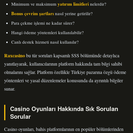
yatırım limitleri
Minimum ve maksimum
nelerdir?
Bonus çevrim şartları
nasıl yerine getirilir?
Para çekme işlemi ne kadar sürer?
Hangi ödeme yöntemleri kullanılabilir?
Canlı destek hizmeti nasıl kullanılır?
Raxcasino
bu tür soruları kapsamlı SSS bölümünde detaylıca
yanıtlayarak, kullanıcılarının platform hakkında tam bilgi sahibi
olmalarını sağlar. Platform özellikle Türkiye pazarına özgü ödeme
yöntemleri ve yasal düzenlemeler konusunda da ayrıntılı bilgiler
sunar.
Casino Oyunları Hakkında Sık Sorulan
Sorular
Casino oyunları, bahis platformlarının en popüler bölümlerinden