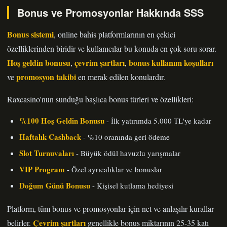
Bonus ve Promosyonlar Hakkında SSS
Bonus sistemi
, online bahis platformlarının en çekici
özelliklerinden biridir ve kullanıcılar bu konuda en çok soru sorar.
Hoş geldin bonusu
çevrim şartları
bonus kullanım koşulları
,
,
promosyon takibi
ve
en merak edilen konulardır.
Raxcasino'nun sunduğu başlıca bonus türleri ve özellikleri:
%100 Hoş Geldin Bonusu
- İlk yatırımda 5.000 TL'ye kadar
Haftalık Cashback
- %10 oranında geri ödeme
Slot Turnuvaları
- Büyük ödül havuzlu yarışmalar
VIP Program
- Özel ayrıcalıklar ve bonuslar
Doğum Günü Bonusu
- Kişisel kutlama hediyesi
Platform, tüm bonus ve promosyonlar için net ve anlaşılır kurallar
Çevrim şartları
belirler.
genellikle bonus miktarının 25-35 katı