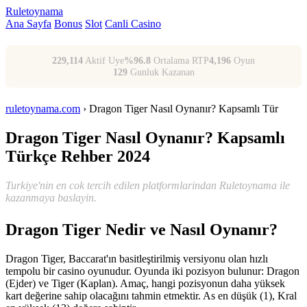
Ruletoynama
Ana Sayfa
Bonus
Slot
Canli Casino
229,114
Aktif Uye
%96.8
Ortalama RTP
4,196
Oyun
129
Gunluk Kazanan
ruletoynama.com
› Dragon Tiger Nasıl Oynanır? Kapsamlı Tür
Dragon Tiger Nasıl Oynanır? Kapsamlı
Türkçe Rehber 2024
Turkiye'nin en cok tercih edilen platformlarindan Ruletoynama ile
kazanmaya baslayin.
Dragon Tiger Nedir ve Nasıl Oynanır?
Dragon Tiger, Baccarat'ın basitleştirilmiş versiyonu olan hızlı
tempolu bir casino oyunudur. Oyunda iki pozisyon bulunur: Dragon
(Ejder) ve Tiger (Kaplan). Amaç, hangi pozisyonun daha yüksek
kart değerine sahip olacağını tahmin etmektir. As en düşük (1), Kral