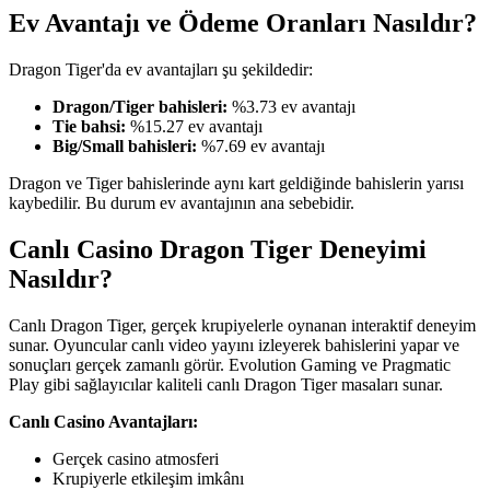
Ev Avantajı ve Ödeme Oranları Nasıldır?
Dragon Tiger'da ev avantajları şu şekildedir:
Dragon/Tiger bahisleri:
%3.73 ev avantajı
Tie bahsi:
%15.27 ev avantajı
Big/Small bahisleri:
%7.69 ev avantajı
Dragon ve Tiger bahislerinde aynı kart geldiğinde bahislerin yarısı
kaybedilir. Bu durum ev avantajının ana sebebidir.
Canlı Casino Dragon Tiger Deneyimi
Nasıldır?
Canlı Dragon Tiger, gerçek krupiyelerle oynanan interaktif deneyim
sunar. Oyuncular canlı video yayını izleyerek bahislerini yapar ve
sonuçları gerçek zamanlı görür. Evolution Gaming ve Pragmatic
Play gibi sağlayıcılar kaliteli canlı Dragon Tiger masaları sunar.
Canlı Casino Avantajları:
Gerçek casino atmosferi
Krupiyerle etkileşim imkânı