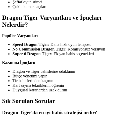
Şeffaf oyun süreci
Çoklu kamera açıları
Dragon Tiger Varyantları ve İpuçları
Nelerdir?
Popüler Varyantlar:
Speed Dragon Tiger:
Daha hızlı oyun temposu
No Commission Dragon Tiger:
Komisyonsuz versiyon
Super 6 Dragon Tiger:
Ek yan bahis seçenekleri
Kazanma İpuçları:
Dragon ve Tiger bahislerine odaklanın
Bütçe yönetimi yapın
Tie bahislerinden kaçının
Kart sayma tekniklerini öğrenin
Duygusal kararlardan uzak durun
Sık Sorulan Sorular
Dragon Tiger'da en iyi bahis stratejisi nedir?