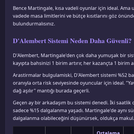
Bence Martingale, kısa vadeli oyunlar için ideal. Ama 
vadede masa limitlerini ve bütçe kısıtlarını göz önünd
bulundurmalısınız.
D'Alembert Sistemi Neden Daha Güvenli?
D'Alembert, Martingale'den çok daha yumuşak bir si
kayıpta bahsinizi 1 birim artırır, her kazançta 1 birim az
Arastirmalar bulgulamiski, D'Alembert sistemi %52 ba
oranıyla orta risk seviyesinde oyuncular için ideal. "Y
dağ aşılır" mantığı burada geçerli.
Geçen ay bir arkadaşım bu sistemi denedi. İki saatlik
sadece %15 dalgalanma yaşadı. Martingale'de aynı s
dalgalanma olabileceğini düşünürsek, oldukça makul
Ortalama